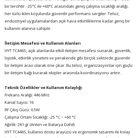
bir tercihtir. -25°C ile +60°C arasındaki geniş çalışma sıcaklığı aralığı,
her türlü iklim koşulunda güvenilir performans sergiler. Telsiz,
endüstriyel uygulamalardan açık hava etkinliklerine kadar geniş bir
kullanım alanına sahiptir.
İletişim Mesafesi ve Kullanım Alanları
HYT TC446S, açık alanlarda etkili iletişim mesafesi sunarak, güvenlik,
lojistik, etkinlik yönetimi ve perakende gibi birçok sektörde güvenilir
bir iletişim aracı olarak öne çıkar. Bu telsiz, organizasyonlar için güçlü
bir iletişim bağı kurarak ekipler arasında koordinasyonu artırır.
Teknik Özellikler ve Kullanım Kolaylığı
Frekans Aralığı: 446 MHz
Kanal Sayısı: 16
RF Çıkış Gücü: 0.5W
Çalışma Ortam Sıcaklığı: -25 °C ~ +60 °C
Ağırlık: 261 gr (Anten ve Batarya Dahil)
HYT TC446S, kullanıcı dostu arayüzü ve ergonomik tasarımı ile kolay