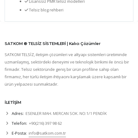
Lisanssiz PMR telsiz modelleri
Telsiz blog rehberi
SATKOM ® TELSİZ SİSTEMLERİ | Kalıcı Çözümler
SATKOM TELSİZ, iletişim çözümleri ve altyapı sistemleri üretiminde
uzmanlaşmış, sektördeki deneyimi ve teknolojik birikimi ile öncü bir
firmadır. Telsiz sektöründe geniş bir ürün profiline sahip olan
firmamız, her türlü iletişim ihtiyacını karşılamak üzere kapsamlı bir
ürün yelpazesi sunmaktadır.
İLETİŞİM
Adres:
ESENLER MAH. MERCAN SOK. NO:1/1 PENDİK
Telefon:
+90(216) 397 98 62
E-Posta:
info@satkom.com.tr