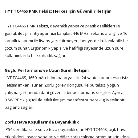
HYT TC446S PMR Telsiz: Herkes İçin Güvenilir İletişim
HYT TC446S PMR Telsizi, dayanıklı yapısı ve pratik özellikleri ile
günlük iletişim ihtiyaçlarınızı karşılar. 446 MHz frekans aralığı ve 16
kanallı tasarımı ile lisans gerektirmeyen, her yerde kullanılabilir bir
çözüm sunar. Ergonomik yapısı ve hafifliği sayesinde uzun süreli
kullanımlarda bile rahatlık sağlar.
Güçlü Performans ve Uzun Süreli İletişim
HYT TC446S, 1650 mAh Li-Ion bataryası ile 24 saate kadar kesintisiz
iletişim imkanı sunar. Zorlu görev döngüsü ile bu telsiz, yoğun
çalışma şartlarında dahi güvenilir bir performans sergiler. Ayrıca,
0.5W RF çıkış gücü ile etkili iletişim mesafesi sunarak, güvenilir bir
bağlantı sağlar.
Zorlu Hava Koşullarında Dayanıklılık
IP54 sertifikası ile su ve toza dayanıklı olan HYT TC446S, açık hava
etkinlikleri, inşaat sahaları ve diğer zorlu çalışma ortamları için ideal