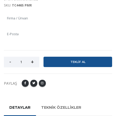
SKU:
TC446S PMR
TEKLİF AL
PAYLAŞ
DETAYLAR
TEKNİK ÖZELLİKLER