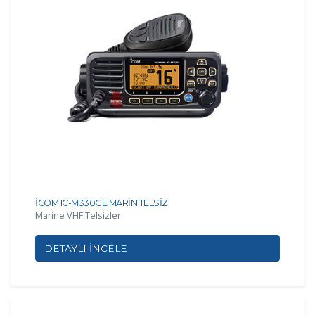
İCOM IC-M330GE MARİN TELSİZ
Marine VHF Telsizler
DETAYLI İNCELE