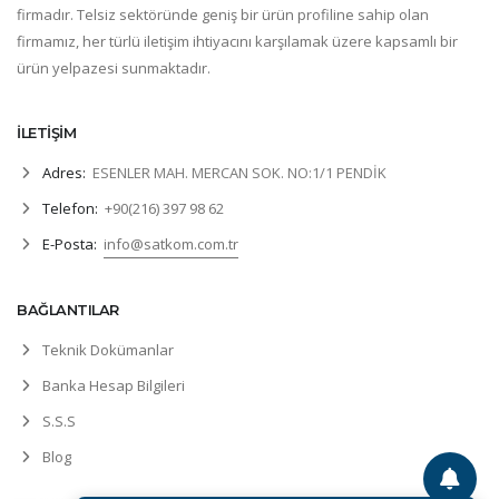
firmadır. Telsiz sektöründe geniş bir ürün profiline sahip olan
firmamız, her türlü iletişim ihtiyacını karşılamak üzere kapsamlı bir
ürün yelpazesi sunmaktadır.
İLETİŞİM
Adres:
ESENLER MAH. MERCAN SOK. NO:1/1 PENDİK
Telefon:
+90(216) 397 98 62
E-Posta:
info@satkom.com.tr
BAĞLANTILAR
Teknik Dokümanlar
Banka Hesap Bilgileri
S.S.S
Blog
Kullanıcı deneyiminizi