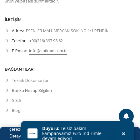
ürün yelpazesi sunmaktadır.
İLETİŞİM
Adres:
ESENLER MAH. MERCAN SOK. NO:1/1 PENDİK
Telefon:
+90(216) 397 98 62
E-Posta:
info@satkom.com.tr
BAĞLANTILAR
Teknik Dokümanlar
Banka Hesap Bilgileri
S.S.S
Blog
Kullanıcı deneyiminizi
artırmak için sitemizde
Duyuru:
Telsiz bakım
çerezler kullanıyoruz.
×
kampanyamız %25 indirimle
Detaylı bilgi için
çerez ve
devam ediyor!
Kabul Ediyorum
Kapat