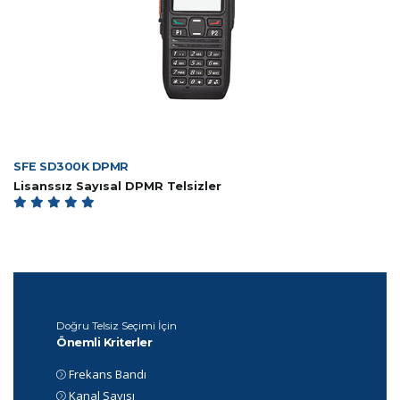
SFE SD300K DPMR
Lisanssız Sayısal DPMR Telsizler
Doğru Telsiz Seçimi İçin
Önemli Kriterler
Frekans Bandı
Kanal Sayısı