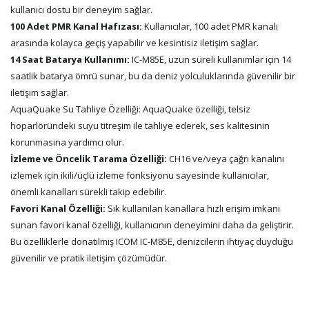
kullanıcı dostu bir deneyim sağlar.
100 Adet PMR Kanal Hafızası:
Kullanıcılar, 100 adet PMR kanalı
arasında kolayca geçiş yapabilir ve kesintisiz iletişim sağlar.
14 Saat Batarya Kullanımı:
IC-M85E, uzun süreli kullanımlar için 14
saatlik batarya ömrü sunar, bu da deniz yolculuklarında güvenilir bir
iletişim sağlar.
AquaQuake Su Tahliye Özelliği: AquaQuake özelliği, telsiz
hoparlöründeki suyu titreşim ile tahliye ederek, ses kalitesinin
korunmasına yardımcı olur.
İzleme ve Öncelik Tarama Özelliği:
CH16 ve/veya çağrı kanalını
izlemek için ikili/üçlü izleme fonksiyonu sayesinde kullanıcılar,
önemli kanalları sürekli takip edebilir.
Favori Kanal Özelliği:
Sık kullanılan kanallara hızlı erişim imkanı
sunan favori kanal özelliği, kullanıcının deneyimini daha da geliştirir.
Bu özelliklerle donatılmış ICOM IC-M85E, denizcilerin ihtiyaç duyduğu
güvenilir ve pratik iletişim çözümüdür.