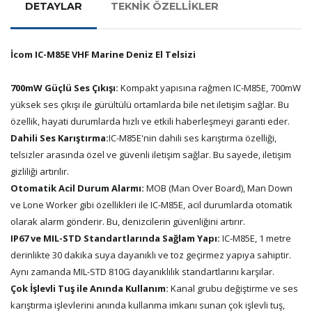
DETAYLAR
TEKNİK ÖZELLİKLER
İcom IC-M85E VHF Marine Deniz El Telsizi
700mW Güçlü Ses Çıkışı:
Kompakt yapısına rağmen IC-M85E, 700mW
yüksek ses çıkışı ile gürültülü ortamlarda bile net iletişim sağlar. Bu
özellik, hayati durumlarda hızlı ve etkili haberleşmeyi garanti eder.
Dahili Ses Karıştırma:
IC-M85E'nin dahili ses karıştırma özelliği,
telsizler arasında özel ve güvenli iletişim sağlar. Bu sayede, iletişim
gizliliği artırılır.
Otomatik Acil Durum Alarmı:
MOB (Man Over Board), Man Down
ve Lone Worker gibi özellikleri ile IC-M85E, acil durumlarda otomatik
olarak alarm gönderir. Bu, denizcilerin güvenliğini artırır.
IP67 ve MIL-STD Standartlarında Sağlam Yapı:
IC-M85E, 1 metre
derinlikte 30 dakika suya dayanıklı ve toz geçirmez yapıya sahiptir.
Aynı zamanda MIL-STD 810G dayanıklılık standartlarını karşılar.
Çok İşlevli Tuş ile Anında Kullanım:
Kanal grubu değiştirme ve ses
karıştırma işlevlerini anında kullanma imkanı sunan çok işlevli tuş,