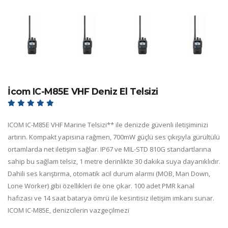
İcom IC-M85E VHF Deniz El Telsizi
ICOM IC-M85E VHF Marine Telsizi** ile denizde güvenli iletişiminizi
artırın. Kompakt yapısına rağmen, 700mW güçlü ses çıkışıyla gürültülü
ortamlarda net iletişim sağlar. IP67 ve MIL-STD 810G standartlarına
sahip bu sağlam telsiz, 1 metre derinlikte 30 dakika suya dayanıklıdır.
Dahili ses karıştırma, otomatik acil durum alarmı (MOB, Man Down,
Lone Worker) gibi özellikleri ile öne çıkar. 100 adet PMR kanal
hafızası ve 14 saat batarya ömrü ile kesintisiz iletişim imkanı sunar.
ICOM IC-M85E, denizcilerin vazgeçilmezi